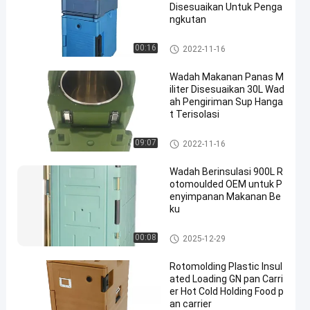
Disesuaikan Untuk Penga
ngkutan
Produk Rotomoulded
00:16
2022-11-16
Wadah Makanan Panas M
iliter Disesuaikan 30L Wad
ah Pengiriman Sup Hanga
t Terisolasi
Produk Rotomoulded
09:07
2022-11-16
Wadah Berinsulasi 900L R
otomoulded OEM untuk P
enyimpanan Makanan Be
ku
Produk Rotomoulded
00:08
2025-12-29
Rotomolding Plastic Insul
ated Loading GN pan Carri
er Hot Cold Holding Food p
an carrier