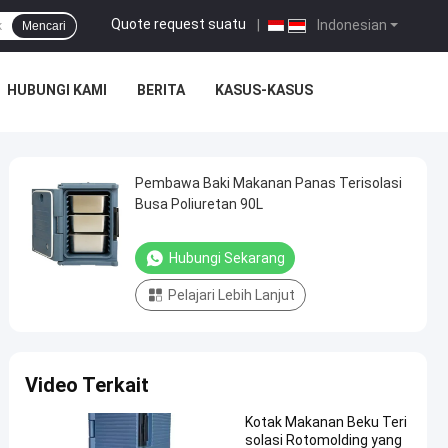
Quote request suatu
|
Indonesian
Mencari
HUBUNGI KAMI
BERITA
KASUS-KASUS
Pembawa Baki Makanan Panas Terisolasi
Busa Poliuretan 90L
Hubungi Sekarang
Pelajari Lebih Lanjut
Video Terkait
Kotak Makanan Beku Teri
solasi Rotomolding yang