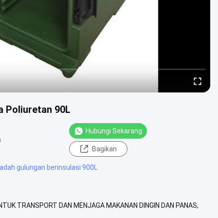
 Poliuretan 90L
Hubungi Sekarang
n
Bagikan
adah gulungan berinsulasi 900L
UNTUK TRANSPORT DAN MENJAGA MAKANAN DINGIN DAN PANAS,
TERINSULASI DISKRIPSIPembawa Makanan ...
Lihat Lebih Lanjut