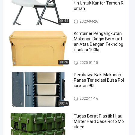
tih Untuk Kantor Taman R
umah
Kursi Meja Lipat
00:44
2023-04-26
Kontainer Pengangkutan
Makanan Dingin Bermuat
an Atas Dengan Teknolog
i Isolasi 100kg
wadah transportasi makanan
00:26
2025-01-15
terisolasi
Pembawa Baki Makanan
Panas Terisolasi Busa Pol
iuretan 90L
Produk Rotomoulded
2022-11-16
00:16
Tugas Berat Plastik Hijau
Militer Hard Case Roto Mo
ulded