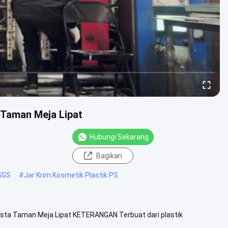
 Taman Meja Lipat
Hubungi Sekarang
Bagikan
 SGS
#
Jar Krim Kosmetik Plastik PS
esta Taman Meja Lipat KETERANGAN Terbuat dari plastik
tan dan daya tahan...
Lihat Lebih Lanjut