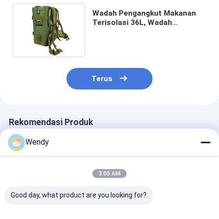
Wadah Pengangkut Makanan
Terisolasi 36L, Wadah
Makanan Terisolasi Militer
Terus
Rekomendasi Produk
Wendy
3:05 AM
Good day, what product are you looking for?
110L Hotel Food Pan
70L GN Pan Carrier
Wadah Transp