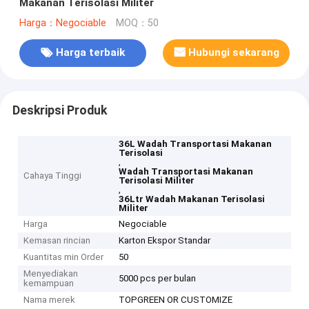
Makanan Terisolasi Militer
Harga：Negociable
MOQ：50
Harga terbaik
Hubungi sekarang
Deskripsi Produk
36L Wadah Transportasi Makanan
Terisolasi
,
Wadah Transportasi Makanan
Cahaya Tinggi
Terisolasi Militer
,
36Ltr Wadah Makanan Terisolasi
Militer
Harga
Negociable
Kemasan rincian
Karton Ekspor Standar
Kuantitas min Order
50
Menyediakan
5000 pcs per bulan
kemampuan
Nama merek
TOPGREEN OR CUSTOMIZE