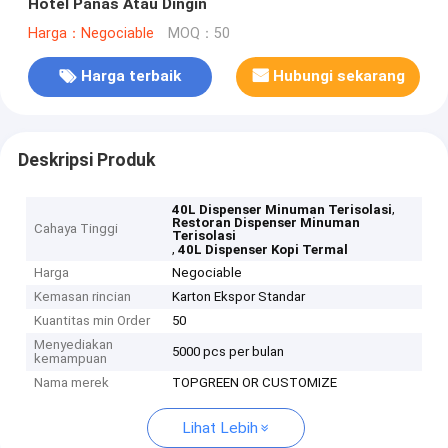
Hotel Panas Atau Dingin
Harga：Negociable
MOQ：50
Harga terbaik
Hubungi sekarang
Deskripsi Produk
,
40L Dispenser Minuman Terisolasi
Restoran Dispenser Minuman
Cahaya Tinggi
Terisolasi
,
40L Dispenser Kopi Termal
Harga
Negociable
Kemasan rincian
Karton Ekspor Standar
Kuantitas min Order
50
Menyediakan
5000 pcs per bulan
kemampuan
Nama merek
TOPGREEN OR CUSTOMIZE
Lihat Lebih