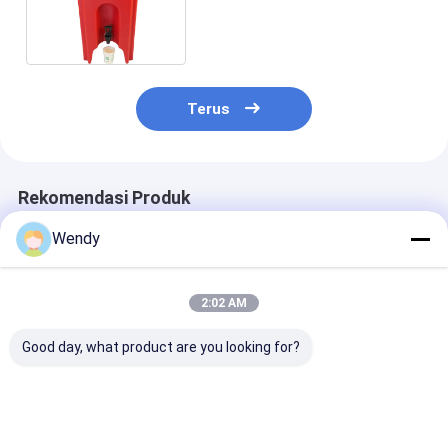
Restoran Hotel Panas Atau
Dingin
Terus
Rekomendasi Produk
Wendy
2:02 AM
Good day, what product are you looking for?
Food Grade LLDPE
20L Produk
Brown LLDPE 
Insulated Beverage
Rotomoulded
Insulated Liqu
Carrier 40 Liter
Dispenser Minuman
Dispenser 10k
Terisolasi Untuk
Dengan Kapasi