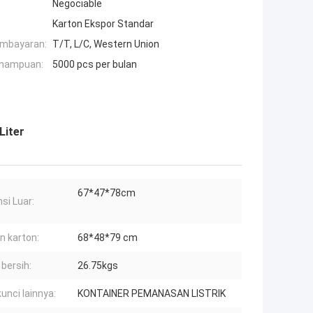
Negociable
Karton Ekspor Standar
embayaran:
T/T, L/C, Western Union
mampuan:
5000 pcs per bulan
Liter
67*47*78cm
si Luar:
n karton:
68*48*79 cm
 bersih:
26.75kgs
unci lainnya:
KONTAINER PEMANASAN LISTRIK