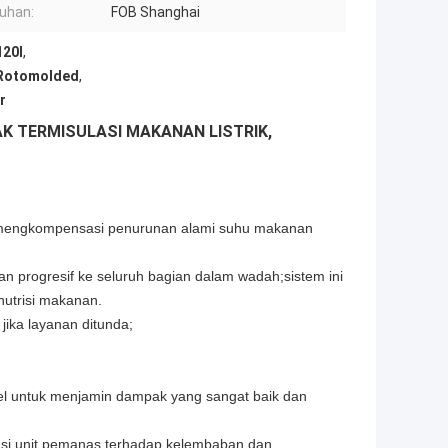
uhan:
FOB Shanghai
120l
,
 Rotomolded
,
r
K TERMISULASI MAKANAN LISTRIK,
si mengkompensasi penurunan alami suhu makanan
an progresif ke seluruh bagian dalam wadah;sistem ini
nutrisi makanan.
ka layanan ditunda;
teel untuk menjamin dampak yang sangat baik dan
olasi unit pemanas terhadap kelembaban dan