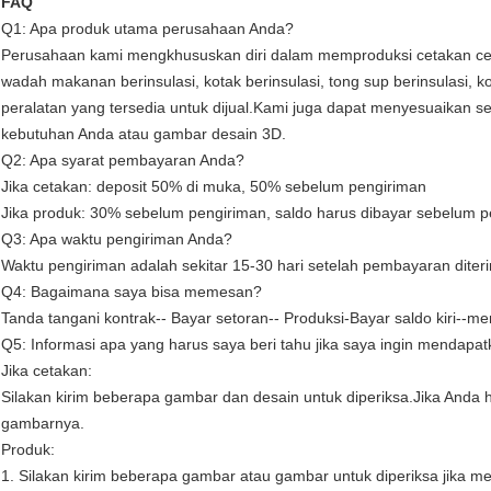
FAQ
Q1: Apa produk utama perusahaan Anda?
Perusahaan kami mengkhususkan diri dalam memproduksi cetakan ceta
wadah makanan berinsulasi, kotak berinsulasi, tong sup berinsulasi, k
peralatan yang tersedia untuk dijual.Kami juga dapat menyesuaikan 
kebutuhan Anda atau gambar desain 3D.
Q2: Apa syarat pembayaran Anda?
Jika cetakan: deposit 50% di muka, 50% sebelum pengiriman
Jika produk: 30% sebelum pengiriman, saldo harus dibayar sebelum 
Q3: Apa waktu pengiriman Anda?
Waktu pengiriman adalah sekitar 15-30 hari setelah pembayaran diter
Q4: Bagaimana saya bisa memesan?
Tanda tangani kontrak-- Bayar setoran-- Produksi-Bayar saldo kiri--m
Q5: Informasi apa yang harus saya beri tahu jika saya ingin mendap
Jika cetakan:
Silakan kirim beberapa gambar dan desain untuk diperiksa.Jika Anda
gambarnya.
Produk:
1. Silakan kirim beberapa gambar atau gambar untuk diperiksa jika