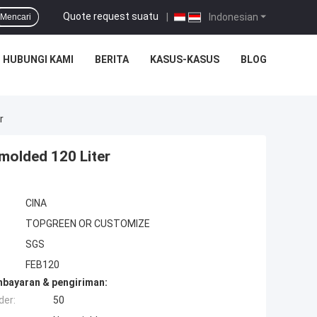
Quote request suatu
|
Indonesian
Mencari
HUBUNGI KAMI
BERITA
KASUS-KASUS
BLOG
r
molded 120 Liter
CINA
TOPGREEN OR CUSTOMIZE
SGS
FEB120
mbayaran & pengiriman:
der:
50