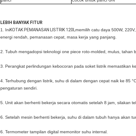
panci
Cocok untuk panci GN
LEBIH BANYAK FITUR
1. Ini
KOTAK PEMANASAN LISTRIK 120L
memilih catu daya 500W, 220V
energi rendah, pemanasan cepat, masa kerja yang panjang.
2. Tubuh mengadopsi teknologi one piece roto-molded, mulus, tahan b
3. Perangkat perlindungan kebocoran pada soket listrik memastikan 
4. Terhubung dengan listrik, suhu di dalam dengan cepat naik ke 85 
pengaturan sendiri.
5. Unit akan berhenti bekerja secara otomatis setelah 8 jam, silakan teka
6. Setelah mesin berhenti bekerja, suhu di dalam tubuh hanya akan t
6. Termometer tampilan digital memonitor suhu internal.