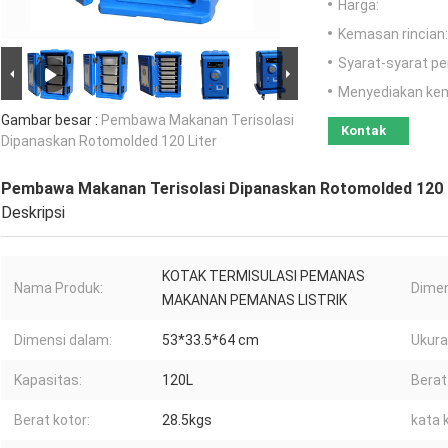
Harga:
Kemasan rincian:
Syarat-syarat p
Menyediakan ke
Gambar besar :
Pembawa Makanan Terisolasi
Kontak
Dipanaskan Rotomolded 120 Liter
Pembawa Makanan Terisolasi Dipanaskan Rotomolded 120 
Deskripsi
KOTAK TERMISULASI PEMANAS
Nama Produk:
Dimen
MAKANAN PEMANAS LISTRIK
Dimensi dalam:
53*33.5*64 cm
Ukura
Kapasitas:
120L
Berat
Berat kotor:
28.5kgs
kata k