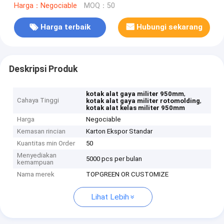
Harga：Negociable
MOQ：50
Harga terbaik
Hubungi sekarang
Deskripsi Produk
,
kotak alat gaya militer 950mm
Cahaya Tinggi
,
kotak alat gaya militer rotomolding
kotak alat kelas militer 950mm
Harga
Negociable
Kemasan rincian
Karton Ekspor Standar
Kuantitas min Order
50
Menyediakan
5000 pcs per bulan
kemampuan
Nama merek
TOPGREEN OR CUSTOMIZE
Lihat Lebih