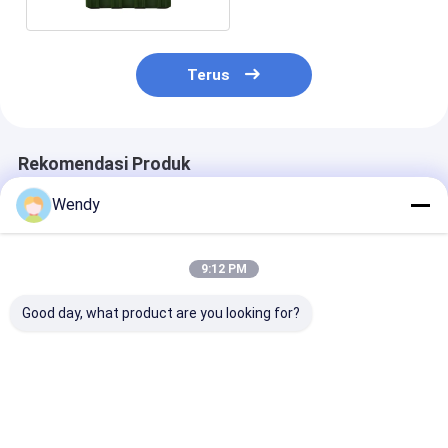
Terus
Rekomendasi Produk
Wendy
9:12 PM
Good day, what product are you looking for?
Kotak Alat
Kotak alat yang
Kotak Alat
Rotomolded Stabil
dapat dikunci
Rotomolded T
UV Penyimpanan
dengan rotomolding
Benturan 8mm
Peralatan Segala
keamanan ganda-
Dinding LLDPE
Cuaca LLDPE Nilai
hasp LLDPE
Kontainer
Harga terbaik
Harga terbaik
Harga terb
Luar Ruangan untuk
penyimpanan tahan
Pengangkut