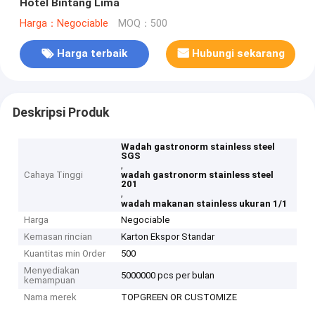
Hotel Bintang Lima
Harga：Negociable
MOQ：500
Harga terbaik
Hubungi sekarang
Deskripsi Produk
Wadah gastronorm stainless steel
SGS
,
Cahaya Tinggi
wadah gastronorm stainless steel
201
,
wadah makanan stainless ukuran 1/1
Harga
Negociable
Kemasan rincian
Karton Ekspor Standar
Kuantitas min Order
500
Menyediakan
5000000 pcs per bulan
kemampuan
Nama merek
TOPGREEN OR CUSTOMIZE