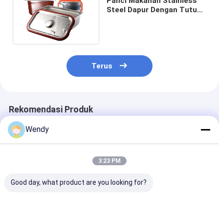
Panci Makanan Stainless
Steel Dapur Dengan Tutup,
Panci Prasmanan Stainless
Steel
Terus
Rekomendasi Produk
Wendy
3:23 PM
Good day, what product are you looking for?
201 304 Panci
Wadah Gastronorm
Semua Ukuran
Makanan Stainless
Stainless Steel SGS
Makanan Stain