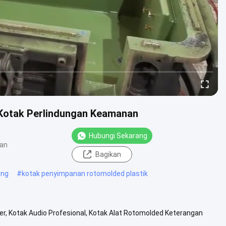
 Kotak Perlindungan Keamanan
Hubungi Sekarang
an
Bagikan
ung
#
kotak penyimpanan rotomolded plastik
er, Kotak Audio Profesional, Kotak Alat Rotomolded Keterangan
ca ...
Lihat Lebih Lanjut