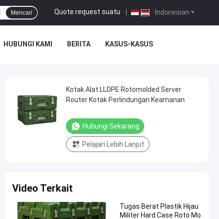
Quote request suatu
|
Indonesian
Mencari
HUBUNGI KAMI
BERITA
KASUS-KASUS
Kotak Alat LLDPE Rotomolded Server
Router Kotak Perlindungan Keamanan
Hubungi Sekarang
Pelajari Lebih Lanjut
Video Terkait
Tugas Berat Plastik Hijau
Militer Hard Case Roto Mo