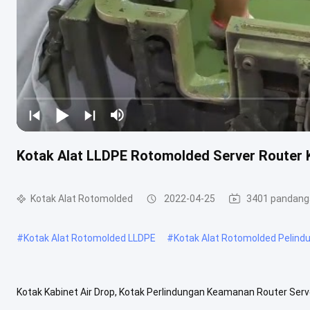
Kotak Alat LLDPE Rotomolded Server Router
Kotak Alat Rotomolded
2022-04-25
3401 pandang
#
Kotak Alat Rotomolded LLDPE
#
Kotak Alat Rotomolded Pelind
Kotak Kabinet Air Drop, Kotak Perlindungan Keamanan Router Serv
Terlahir dari lini casing tahan cuaca terlaris kami, Casing Tahan Cua