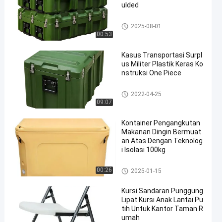
ulded
Kotak Alat Rotomolded
2025-08-01
00:53
Kasus Transportasi Surpl
us Militer Plastik Keras Ko
nstruksi One Piece
Kotak Alat Rotomolded
2022-04-25
09:07
Kontainer Pengangkutan
Makanan Dingin Bermuat
an Atas Dengan Teknolog
i Isolasi 100kg
wadah transportasi makanan
00:26
2025-01-15
terisolasi
Kursi Sandaran Punggung
Lipat Kursi Anak Lantai Pu
tih Untuk Kantor Taman R
umah