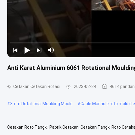
Anti Karat Aluminium 6061 Rotational Mouldi
Cetakan Cetakan Rotasi
2023-02-24
4614 panda
#
8mm Rotational Moulding Mould
#
Cable Manhole roto mold die
Cetakan Roto Tangki, Pabrik Cetakan, Cetakan Tangki Roto Cetak
merupakan sejenis metode pemesinan yang digunakan untuk membu