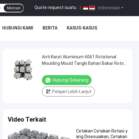
Quote request suatu
|
Indonesian
Mencari
HUBUNGI KAMI
BERITA
KASUS-KASUS
Anti Karat Aluminium 6061 Rotational
Moulding Mould Tangki Bahan Bakar Roto
Mould
Hubungi Sekarang
Pelajari Lebih Lanjut
Video Terkait
Cetakan Cetakan Rotasi y
ang Disesuaikan, Cetakan