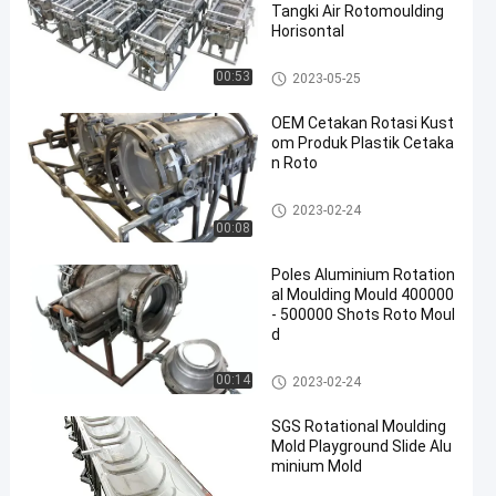
Tangki Air Rotomoulding
Horisontal
Cetakan Cetakan Rotasi
00:53
2023-05-25
OEM Cetakan Rotasi Kust
om Produk Plastik Cetaka
n Roto
Cetakan Cetakan Rotasi
2023-02-24
00:08
Poles Aluminium Rotation
al Moulding Mould 400000
- 500000 Shots Roto Moul
d
Cetakan Cetakan Rotasi
00:14
2023-02-24
SGS Rotational Moulding
Mold Playground Slide Alu
minium Mold