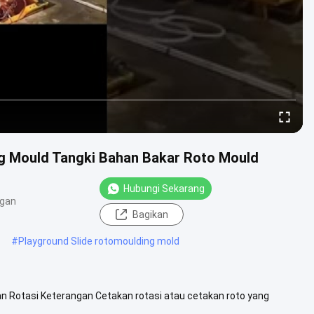
ng Mould Tangki Bahan Bakar Roto Mould
Hubungi Sekarang
ngan
Bagikan
#
Playground Slide rotomoulding mold
an Rotasi Keterangan Cetakan rotasi atau cetakan roto yang
at produk mulus .....
Lihat Lebih Lanjut