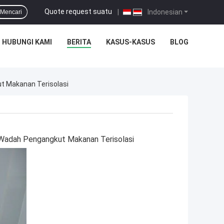
Quote request suatu
|
Indonesian
Mencari
HUBUNGI KAMI
BERITA
KASUS-KASUS
BLOG
t Makanan Terisolasi
Wadah Pengangkut Makanan Terisolasi