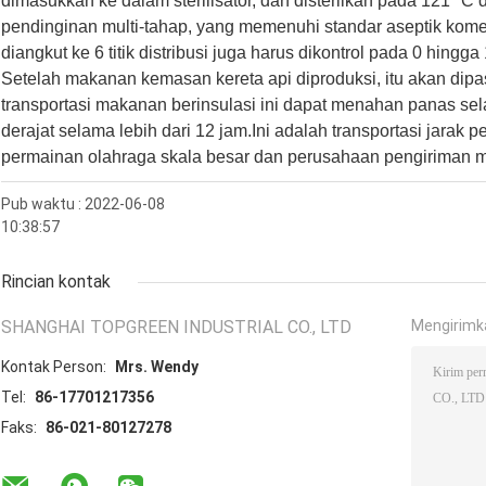
dimasukkan ke dalam sterilisator, dan disterilkan pada 121 °C
pendinginan multi-tahap, yang memenuhi standar aseptik komer
diangkut ke 6 titik distribusi juga harus dikontrol pada 0 hingga
Setelah makanan kemasan kereta api diproduksi, itu akan dipa
transportasi makanan berinsulasi ini dapat menahan panas sel
derajat selama lebih dari 12 jam.Ini adalah transportasi jarak 
permainan olahraga skala besar dan perusahaan pengiriman m
Pub waktu : 2022-06-08
10:38:57
Rincian kontak
SHANGHAI TOPGREEN INDUSTRIAL CO., LTD
Mengirimk
Kontak Person:
Mrs. Wendy
Tel:
86-17701217356
Faks:
86-021-80127278