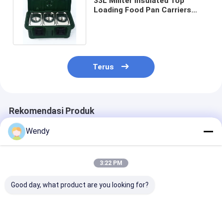
33L Militer Insulated Top
Loading Food Pan Carriers
Untuk Distribusi Makanan
Tentara
Terus
Rekomendasi Produk
Wendy
3:22 PM
Good day, what product are you looking for?
FB90A Militer
Pembawa Minuman
45L Wadah Ma
Surplus Wadah
Terisolasi 10 Galon
Terisolasi Mili