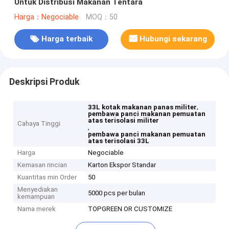
Untuk Distribusi Makanan Tentara
Harga：Negociable
MOQ：50
Harga terbaik
Hubungi sekarang
Deskripsi Produk
,
33L kotak makanan panas militer
pembawa panci makanan pemuatan
atas terisolasi militer
Cahaya Tinggi
,
pembawa panci makanan pemuatan
atas terisolasi 33L
Harga
Negociable
Kemasan rincian
Karton Ekspor Standar
Kuantitas min Order
50
Menyediakan
5000 pcs per bulan
kemampuan
Nama merek
TOPGREEN OR CUSTOMIZE