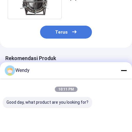
Rotomolding
Terus
Rekomendasi Produk
Wendy
10:11 PM
Good day, what product are you looking for?
Kotak Kargo
Kotak penyimpanan
Die Casting
Belakang ATV
belakang ATV
Rotational Mo
Rotomolded – Bagasi
Mould Untuk T
Penyimpanan ATV
Air Vertikal