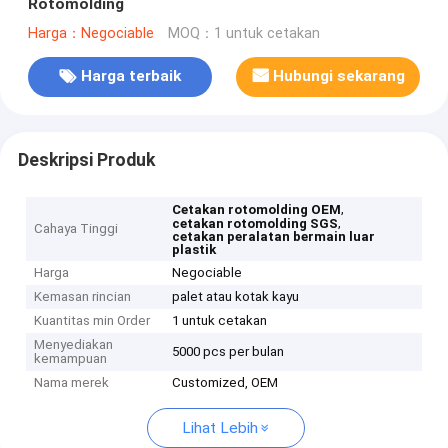
Rotomolding
Harga：Negociable
MOQ：1 untuk cetakan
Harga terbaik
Hubungi sekarang
Deskripsi Produk
,
Cetakan rotomolding OEM
,
cetakan rotomolding SGS
Cahaya Tinggi
cetakan peralatan bermain luar
plastik
Harga
Negociable
Kemasan rincian
palet atau kotak kayu
Kuantitas min Order
1 untuk cetakan
Menyediakan
5000 pcs per bulan
kemampuan
Nama merek
Customized, OEM
Lihat Lebih