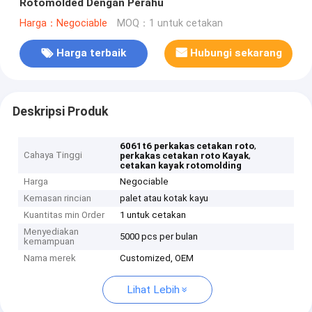
Rotomolded Dengan Perahu
Harga：Negociable
MOQ：1 untuk cetakan
Harga terbaik
Hubungi sekarang
Deskripsi Produk
,
6061t6 perkakas cetakan roto
Cahaya Tinggi
,
perkakas cetakan roto Kayak
cetakan kayak rotomolding
Harga
Negociable
Kemasan rincian
palet atau kotak kayu
Kuantitas min Order
1 untuk cetakan
Menyediakan
5000 pcs per bulan
kemampuan
Nama merek
Customized, OEM
Lihat Lebih