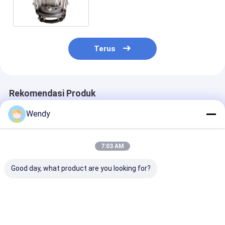
Rotomolded Dengan Perahu
Terus
Rekomendasi Produk
Wendy
7:03 AM
Good day, what product are you looking for?
Kotak Kargo
Kotak penyimpanan
Die Casting
Belakang ATV
belakang ATV
Rotational Mo
Rotomolded – Bagasi
Mould Untuk T
Penyimpanan ATV
Air Vertikal
Tahan Air Tugas
Harga terbaik
Harga terbaik
Harga terb