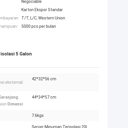
Negociable
Karton Ekspor Standar
embayaran:
T/T, L/C, Western Union
mampuan:
5000 pcs per bulan
isolasi 5 Galon
42*32*56 cm
si eksternal:
Keranjang.
44*34*57 cm
sion
Dimensi
:
7.6kgs
Server Minuman Terisolasi 20L