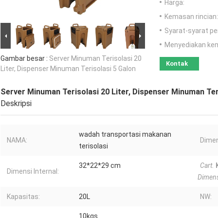
Harga:
Kemasan rincian:
Syarat-syarat p
Menyediakan ke
Gambar besar :
Server Minuman Terisolasi 20
Kontak
Liter, Dispenser Minuman Terisolasi 5 Galon
Server Minuman Terisolasi 20 Liter, Dispenser Minuman Ter
Deskripsi
wadah transportasi makanan
NAMA:
Dimen
terisolasi
32*22*29 cm
Cart.
Dimensi Internal:
Dimen
Kapasitas:
20L
NW:
10kgs