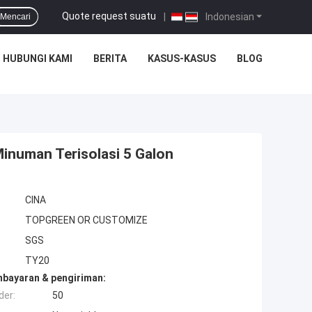
Quote request suatu
|
Indonesian
Mencari
HUBUNGI KAMI
BERITA
KASUS-KASUS
BLOG
Minuman Terisolasi 5 Galon
CINA
TOPGREEN OR CUSTOMIZE
SGS
TY20
mbayaran & pengiriman:
der:
50