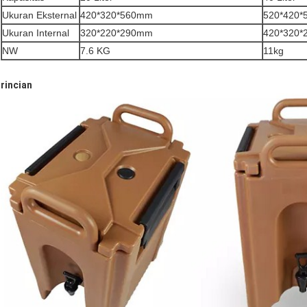
Ukuran Eksternal
420*320*560mm
520*420
Ukuran Internal
320*220*290mm
420*320
NW
7.6 KG
11kg
rincian