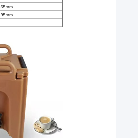
*565mm
*295mm