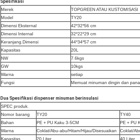
Spesifikasi
Merek
TOPGREEN ATAU KUSTOMISASI
Model
TY20
Dimensi Eksternal
42*32*56 cm
Dimensi Internal
32*22*29 cm
Keranjang.Dimensi
44*34*57 cm
Kapasitas
20L
NW
7.6kgs
GW
10kgs
Warna
setiap
Fungsi
Memuat minuman dingin dan pana
Dua Spesifikasi dispenser minuman berinsulasi
SPEC produk.
Nomor barang
TY20
TY40
Bahan
PE + PU Kaku 3-5CM
PE + PU 
Warna
Coklat/Abu-abu/Hitam/Hijau/Disesuaikan
Coklat/Ab
Kapasitas
20 Liter
40 Liter