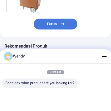
Penutup Geser
Terus
Rekomendasi Produk
Wendy
7:39 AM
Good day, what product are you looking for?
110L Caddy Es
Kedi Es Portabel 125
110 Liter Tem
Terisolasi Untuk
Liter Dengan Roda
Plastik Portabe
Penyimpanan Es Dan
Penggunaan
Atas Roda Unt
Retensi Es
Restoran Hotel
Layanan Minu
Dan Makanan
Harga terbaik
Harga terbaik
Harga terb