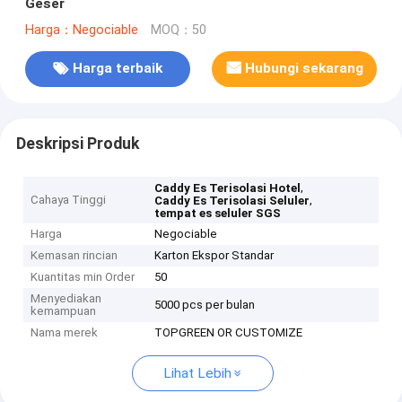
Geser
Harga：Negociable
MOQ：50
Harga terbaik
Hubungi sekarang
Deskripsi Produk
,
Caddy Es Terisolasi Hotel
Cahaya Tinggi
,
Caddy Es Terisolasi Seluler
tempat es seluler SGS
Harga
Negociable
Kemasan rincian
Karton Ekspor Standar
Kuantitas min Order
50
Menyediakan
5000 pcs per bulan
kemampuan
Nama merek
TOPGREEN OR CUSTOMIZE
Lihat Lebih