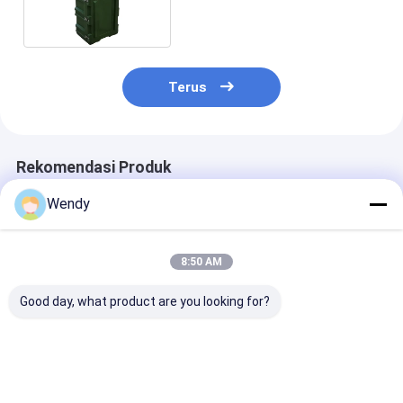
700mm Untuk Peralatan
Terus
Rekomendasi Produk
Wendy
8:50 AM
Good day, what product are you looking for?
Kotak Alat
Kotak alat yang
Kotak Alat
Rotomolded Stabil
dapat dikunci
Rotomolded T
UV Penyimpanan
dengan rotomolding
Benturan 8mm
Peralatan Segala
keamanan ganda-
Dinding LLDPE
Cuaca LLDPE Nilai
hasp LLDPE
Kontainer
Harga terbaik
Harga terbaik
Harga terb