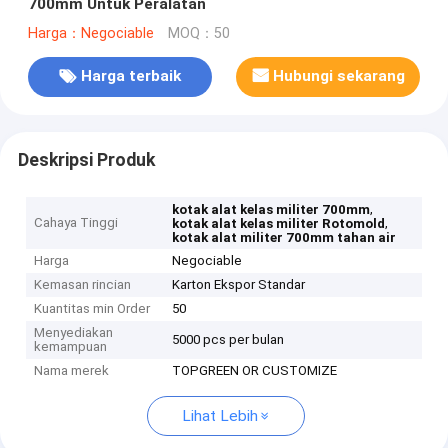
700mm Untuk Peralatan
Harga：Negociable
MOQ：50
Harga terbaik
Hubungi sekarang
Deskripsi Produk
,
kotak alat kelas militer 700mm
Cahaya Tinggi
,
kotak alat kelas militer Rotomold
kotak alat militer 700mm tahan air
Harga
Negociable
Kemasan rincian
Karton Ekspor Standar
Kuantitas min Order
50
Menyediakan
5000 pcs per bulan
kemampuan
Nama merek
TOPGREEN OR CUSTOMIZE
Lihat Lebih