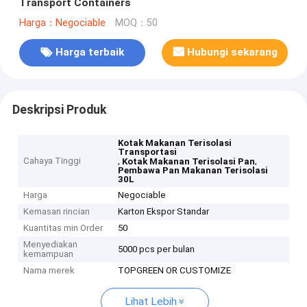
Transport Containers
Harga：Negociable
MOQ：50
Harga terbaik
Hubungi sekarang
Deskripsi Produk
Kotak Makanan Terisolasi
Transportasi
Cahaya Tinggi
,
,
Kotak Makanan Terisolasi Pan
Pembawa Pan Makanan Terisolasi
30L
Harga
Negociable
Kemasan rincian
Karton Ekspor Standar
Kuantitas min Order
50
Menyediakan
5000 pcs per bulan
kemampuan
Nama merek
TOPGREEN OR CUSTOMIZE
Lihat Lebih