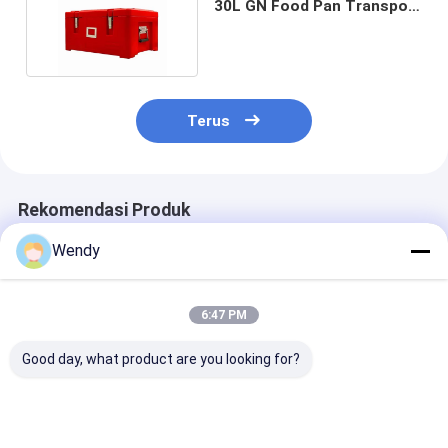
30L GN Food Pan Transport
Containers
Terus
Rekomendasi Produk
Wendy
6:47 PM
Good day, what product are you looking for?
Peralatan Katering
90L Food Pan
180L Heavy-D
Komersial 180L
Warmer Cooler
Catering Box
Sistem Transportasi
Kontainer Isolasi
Container