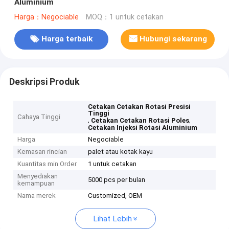
Aluminium
Harga：Negociable
MOQ：1 untuk cetakan
Harga terbaik
Hubungi sekarang
Deskripsi Produk
Cetakan Cetakan Rotasi Presisi
Tinggi
Cahaya Tinggi
,
,
Cetakan Cetakan Rotasi Poles
Cetakan Injeksi Rotasi Aluminium
Harga
Negociable
Kemasan rincian
palet atau kotak kayu
Kuantitas min Order
1 untuk cetakan
Menyediakan
5000 pcs per bulan
kemampuan
Nama merek
Customized, OEM
Lihat Lebih