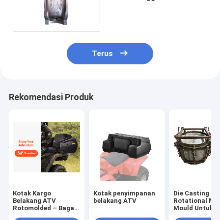
Aluminium
Terus
Rekomendasi Produk
Kotak Kargo
Kotak penyimpanan
Die Casting
Belakang ATV
belakang ATV
Rotational Mo
Rotomolded – Bagasi
Mould Untuk T
Penyimpanan ATV
Air Vertikal