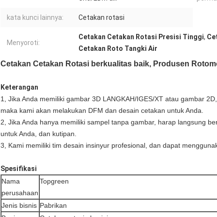
kata kunci lainnya:
Cetakan rotasi
Cetakan Cetakan Rotasi Presisi Tinggi
,
Ce
Menyoroti:
Cetakan Roto Tangki Air
Cetakan Cetakan Rotasi berkualitas baik, Produsen Rotomo
Keterangan
1, Jika Anda memiliki gambar 3D LANGKAH/IGES/XT atau gambar 2D, s
maka kami akan melakukan DFM dan desain cetakan untuk Anda.
2, Jika Anda hanya memiliki sampel tanpa gambar, harap langsung b
untuk Anda, dan kutipan.
3, Kami memiliki tim desain insinyur profesional, dan dapat mengguna
Spesifikasi
Nama
Topgreen
perusahaan
Jenis bisnis
Pabrikan