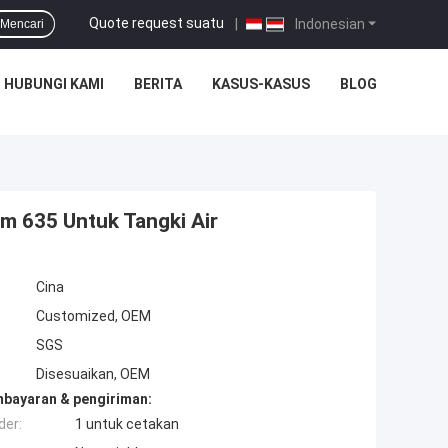
Quote request suatu
|
Indonesian
Mencari
HUBUNGI KAMI
BERITA
KASUS-KASUS
BLOG
um 635 Untuk Tangki Air
Cina
Customized, OEM
SGS
Disesuaikan, OEM
mbayaran & pengiriman:
der:
1 untuk cetakan