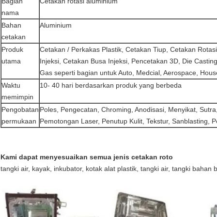
Bagian
Cetakan rotasi aluminium
nama
Bahan
Aluminium
cetakan
Produk
Cetakan / Perkakas Plastik, Cetakan Tiup, Cetakan Rotasi
utama
Injeksi, Cetakan Busa Injeksi, Pencetakan 3D, Die Castin
Gas seperti bagian untuk Auto, Medcial, Aerospace, Ho
Waktu
10- 40 hari berdasarkan produk yang berbeda
memimpin
Pengobatan
Poles, Pengecatan, Chroming, Anodisasi, Menyikat, Sutra,
permukaan
Pemotongan Laser, Penutup Kulit, Tekstur, Sanblasting, 
Kami dapat menyesuaikan semua jenis cetakan roto
tangki air, kayak, inkubator, kotak alat plastik, tangki air, tangki bahan