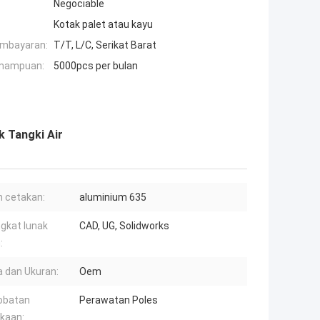
Negociable
Kotak palet atau kayu
embayaran:
T/T, L/C, Serikat Barat
mampuan:
5000pcs per bulan
k Tangki Air
 cetakan:
aluminium 635
gkat lunak
CAD, UG, Solidworks
:
 dan Ukuran:
Oem
obatan
Perawatan Poles
kaan: