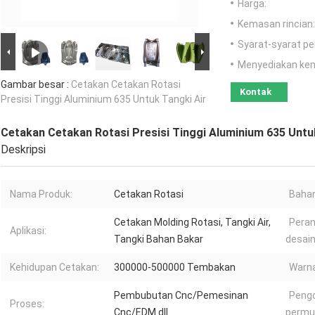
Harga:
Kemasan rincian:
Syarat-syarat p
Menyediakan ke
Gambar besar :
Cetakan Cetakan Rotasi
Kontak
Presisi Tinggi Aluminium 635 Untuk Tangki Air
Cetakan Cetakan Rotasi Presisi Tinggi Aluminium 635 Untu
Deskripsi
Nama Produk:
Cetakan Rotasi
Bahan
Cetakan Molding Rotasi, Tangki Air,
Peran
Aplikasi:
Tangki Bahan Bakar
desain
Kehidupan Cetakan:
300000-500000 Tembakan
Warna
Pembubutan Cnc/Pemesinan
Peng
Proses:
Cnc/EDM dll.
permu