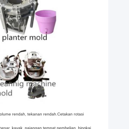
volume rendah, tekanan rendah.Cetakan rotasi
besar, kayak, pajangan tempat pembelian, bingkai,