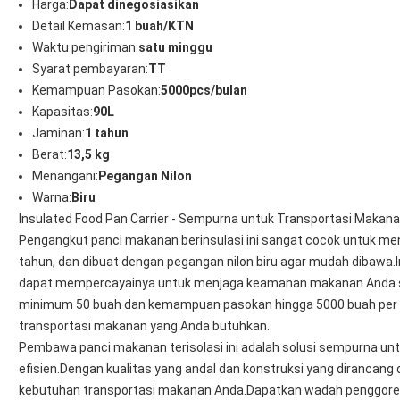
Harga:
Dapat dinegosiasikan
Detail Kemasan:
1 buah/KTN
Waktu pengiriman:
satu minggu
Syarat pembayaran:
TT
Kemampuan Pasokan:
5000pcs/bulan
Kapasitas:
90L
Jaminan:
1 tahun
Berat:
13,5 kg
Menangani:
Pegangan Nilon
Warna:
Biru
Insulated Food Pan Carrier - Sempurna untuk Transportasi Makan
Pengangkut panci makanan berinsulasi ini sangat cocok untuk meng
tahun, dan dibuat dengan pegangan nilon biru agar mudah dibawa.Ini
dapat mempercayainya untuk menjaga keamanan makanan Anda s
minimum 50 buah dan kemampuan pasokan hingga 5000 buah per b
transportasi makanan yang Anda butuhkan.
Pembawa panci makanan terisolasi ini adalah solusi sempurna 
efisien.Dengan kualitas yang andal dan konstruksi yang dirancan
kebutuhan transportasi makanan Anda.Dapatkan wadah penggoreng