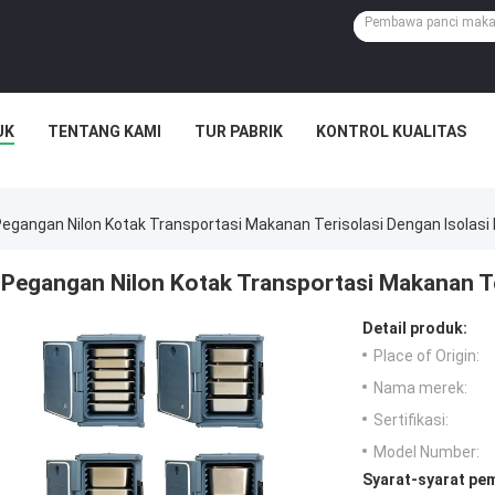
UK
TENTANG KAMI
TUR PABRIK
KONTROL KUALITAS
egangan Nilon Kotak Transportasi Makanan Terisolasi Dengan Isolasi
Pegangan Nilon Kotak Transportasi Makanan Te
Detail produk:
Place of Origin:
Nama merek:
Sertifikasi:
Model Number:
Syarat-syarat pe