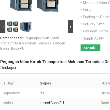
Minimum Order Q
Harga:
Packaging Detail
Delivery Time:
Payment Terms:
Gambar besar :
Pegangan Nilon Kotak
Supply Ability:
Transportasi Makanan Terisolasi Dengan
Kontak
Isolasi Busa PU
Pegangan Nilon Kotak Transportasi Makanan Terisolasi De
Deskripsi
Tutup:
dilepas
Ukura
kapasitas:
90L
Menan
Isolasi:
Isolasi Busa PU
Roda: