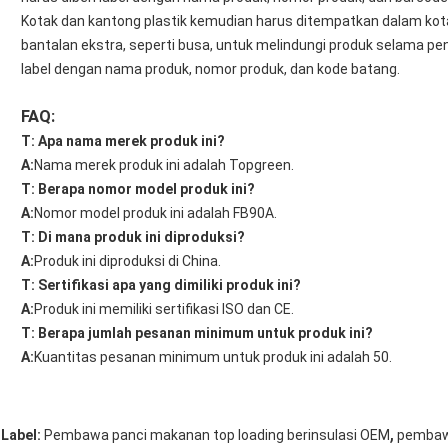
Kotak dan kantong plastik kemudian harus ditempatkan dalam kot
bantalan ekstra, seperti busa, untuk melindungi produk selama pen
label dengan nama produk, nomor produk, dan kode batang.
FAQ:
T: Apa nama merek produk ini?
A:
Nama merek produk ini adalah Topgreen.
T: Berapa nomor model produk ini?
A:
Nomor model produk ini adalah FB90A.
T: Di mana produk ini diproduksi?
A:
Produk ini diproduksi di China.
T: Sertifikasi apa yang dimiliki produk ini?
A:
Produk ini memiliki sertifikasi ISO dan CE.
T: Berapa jumlah pesanan minimum untuk produk ini?
A:
Kuantitas pesanan minimum untuk produk ini adalah 50.
,
Label:
Pembawa panci makanan top loading berinsulasi OEM
pembawa