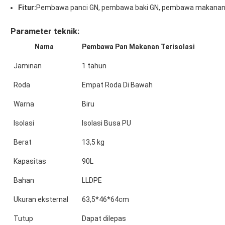
Fitur:
Pembawa panci GN, pembawa baki GN, pembawa makanan b
Parameter teknik:
Nama
Pembawa Pan Makanan Terisolasi
Jaminan
1 tahun
Roda
Empat Roda Di Bawah
Warna
Biru
Isolasi
Isolasi Busa PU
Berat
13,5 kg
Kapasitas
90L
Bahan
LLDPE
Ukuran eksternal
63,5*46*64cm
Tutup
Dapat dilepas