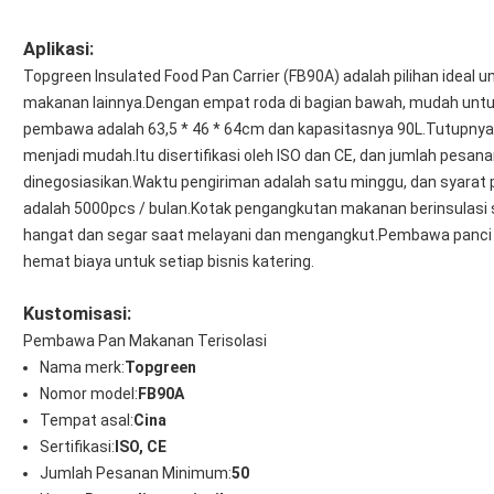
Aplikasi:
Topgreen Insulated Food Pan Carrier (FB90A) adalah pilihan ideal u
makanan lainnya.Dengan empat roda di bagian bawah, mudah untu
pembawa adalah 63,5 * 46 * 64cm dan kapasitasnya 90L.Tutupnya
menjadi mudah.Itu disertifikasi oleh ISO dan CE, dan jumlah pesan
dinegosiasikan.Waktu pengiriman adalah satu minggu, dan syar
adalah 5000pcs / bulan.Kotak pengangkutan makanan berinsulasi
hangat dan segar saat melayani dan mengangkut.Pembawa panci m
hemat biaya untuk setiap bisnis katering.
Kustomisasi:
Pembawa Pan Makanan Terisolasi
Nama merk:
Topgreen
Nomor model:
FB90A
Tempat asal:
Cina
Sertifikasi:
ISO, CE
Jumlah Pesanan Minimum:
50