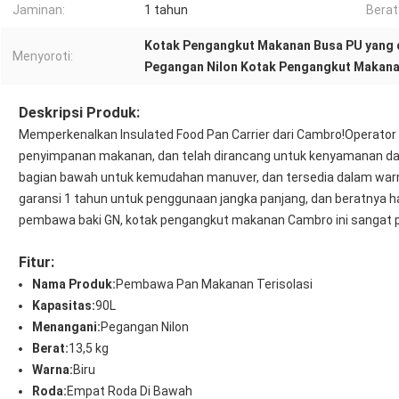
Jaminan:
1 tahun
Berat
Kotak Pengangkut Makanan Busa PU yang d
Menyoroti:
Pegangan Nilon Kotak Pengangkut Makanan
Deskripsi Produk:
Memperkenalkan Insulated Food Pan Carrier dari Cambro!Operator
penyimpanan makanan, dan telah dirancang untuk kenyamanan dan
bagian bawah untuk kemudahan manuver, dan tersedia dalam warna
garansi 1 tahun untuk penggunaan jangka panjang, dan beratnya
pembawa baki GN, kotak pengangkut makanan Cambro ini sangat pe
Fitur:
Nama Produk:
Pembawa Pan Makanan Terisolasi
Kapasitas:
90L
Menangani:
Pegangan Nilon
Berat:
13,5 kg
Warna:
Biru
Roda:
Empat Roda Di Bawah