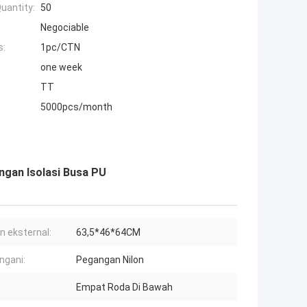
uantity:
50
Negociable
s:
1pc/CTN
one week
TT
5000pcs/month
ngan Isolasi Busa PU
n eksternal:
63,5*46*64CM
gani:
Pegangan Nilon
Empat Roda Di Bawah