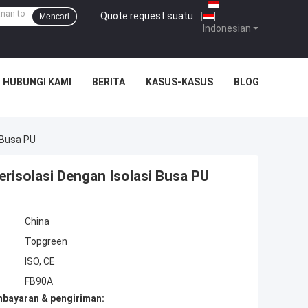
Quote request suatu
|
Mencari
Indonesian
HUBUNGI KAMI
BERITA
KASUS-KASUS
BLOG
 Busa PU
risolasi Dengan Isolasi Busa PU
China
Topgreen
ISO, CE
FB90A
mbayaran & pengiriman: