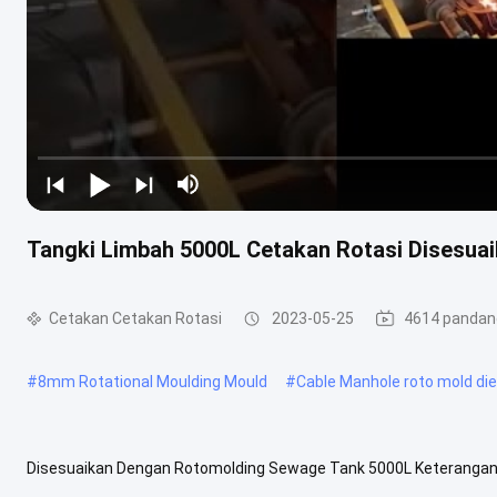
Tangki Limbah 5000L Cetakan Rotasi Disesua
Cetakan Cetakan Rotasi
2023-05-25
4614 panda
#
8mm Rotational Moulding Mould
#
Cable Manhole roto mold die
Disesuaikan Dengan Rotomolding Sewage Tank 5000L Keterangan1).
rotasi bisa mencapai lebih dari 5mm3).Berbagai sisipan dapat dite