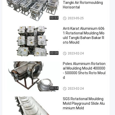
Tangki Air Rotomoulding
Horisontal
Cetakan Cetakan Rotasi
00:53
2023-05-25
Anti Karat Aluminium 606
1 Rotational Moulding Mo
uld Tangki Bahan Bakar R
oto Mould
Cetakan Cetakan Rotasi
00:08
2023-02-24
Poles Aluminium Rotation
al Moulding Mould 400000
- 500000 Shots Roto Moul
d
Cetakan Cetakan Rotasi
00:14
2023-02-24
SGS Rotational Moulding
Mold Playground Slide Alu
minium Mold