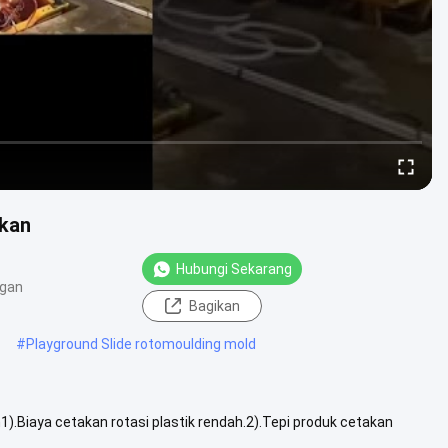
ikan
Hubungi Sekarang
ngan
Bagikan
#
Playground Slide rotomoulding mold
Biaya cetakan rotasi plastik rendah.2).Tepi produk cetakan
mpatkan pada ....
Lihat Lebih Lanjut