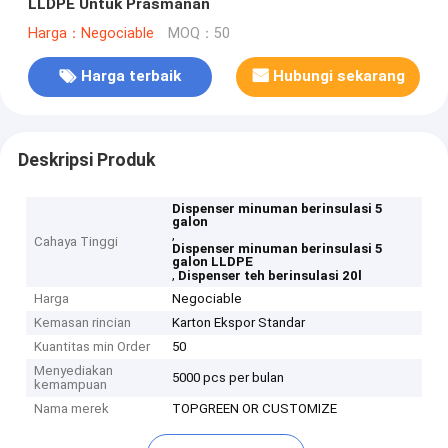
LLDPE Untuk Prasmanan
Harga：Negociable
MOQ：50
Harga terbaik
Hubungi sekarang
Deskripsi Produk
Dispenser minuman berinsulasi 5
galon
,
Cahaya Tinggi
Dispenser minuman berinsulasi 5
galon LLDPE
,
Dispenser teh berinsulasi 20l
Harga
Negociable
Kemasan rincian
Karton Ekspor Standar
Kuantitas min Order
50
Menyediakan
5000 pcs per bulan
kemampuan
Nama merek
TOPGREEN OR CUSTOMIZE