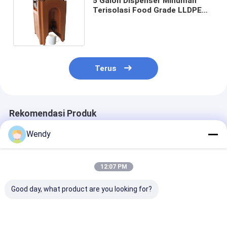
5 Galon Dispenser Minuman
Terisolasi Food Grade LLDPE
Untuk Prasmanan
Terus
Rekomendasi Produk
Wendy
12:07 PM
Good day, what product are you looking for?
Food Grade LLDPE
20L Produk
Brown LLDPE 
Insulated Beverage
Rotomoulded
Insulated Liqu