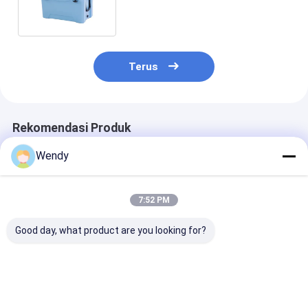
Terisolasi Plastik Memancing
Terus
Rekomendasi Produk
Wendy
7:52 PM
Good day, what product are you looking for?
TOPGREEN 25QT
Kotak pendingin es
1000L Kotak
Ultra tahan lama
rotomolded
Pemasok Pem
Rotomolded
kapasitas besar
Plastik Pemana
Portable Cooler
1000L
Rotomolded
Solusi Retensi Es
Kapasitas Bes
Harga terbaik
Harga terbaik
Harga terb