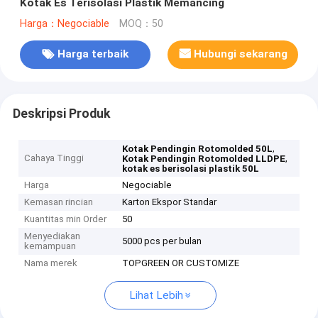
Kotak Es Terisolasi Plastik Memancing
Harga：Negociable
MOQ：50
Harga terbaik
Hubungi sekarang
Deskripsi Produk
,
Kotak Pendingin Rotomolded 50L
Cahaya Tinggi
,
Kotak Pendingin Rotomolded LLDPE
kotak es berisolasi plastik 50L
Harga
Negociable
Kemasan rincian
Karton Ekspor Standar
Kuantitas min Order
50
Menyediakan
5000 pcs per bulan
kemampuan
Nama merek
TOPGREEN OR CUSTOMIZE
Lihat Lebih