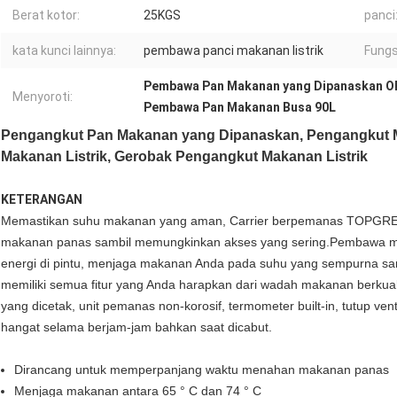
Berat kotor:
25KGS
panci
kata kunci lainnya:
pembawa panci makanan listrik
Fungs
Pembawa Pan Makanan yang Dipanaskan 
Menyoroti:
Pembawa Pan Makanan Busa 90L
Pengangkut Pan Makanan yang Dipanaskan, Pengangkut 
Makanan Listrik, Gerobak Pengangkut Makanan Listrik
KETERANGAN
Memastikan suhu makanan yang aman, Carrier berpemanas TOPGRE
makanan panas sambil memungkinkan akses yang sering.Pembawa 
energi di pintu, menjaga makanan Anda pada suhu yang sempurna sambi
memiliki semua fitur yang Anda harapkan dari wadah makanan berkual
yang dicetak, unit pemanas non-korosif, termometer built-in, tutup vent
hangat selama berjam-jam bahkan saat dicabut.
Dirancang untuk memperpanjang waktu menahan makanan panas
Menjaga makanan antara 65 ° C dan 74 ° C