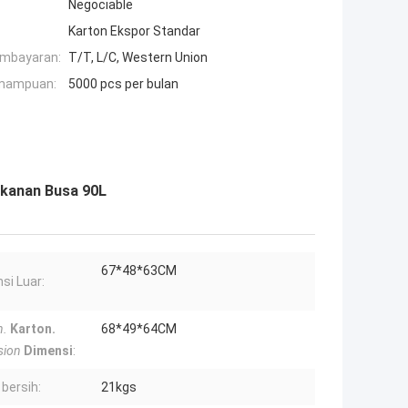
Negociable
Karton Ekspor Standar
embayaran:
T/T, L/C, Western Union
mampuan:
5000 pcs per bulan
kanan Busa 90L
67*48*63CM
si Luar:
n.
Karton.
68*49*64CM
sion
Dimensi
:
 bersih:
21kgs