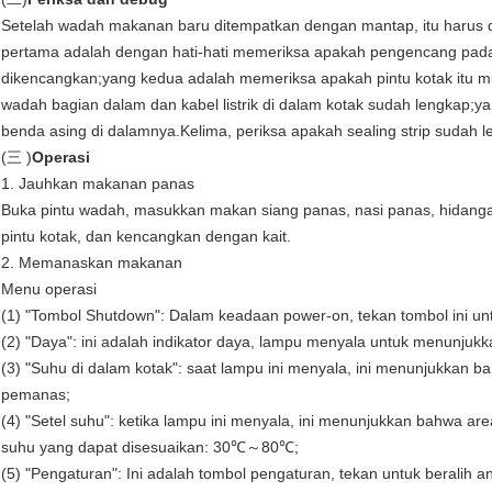
Setelah wadah makanan baru ditempatkan dengan mantap, itu harus 
pertama adalah dengan hati-hati memeriksa apakah pengencang pada ko
dikencangkan;yang kedua adalah memeriksa apakah pintu kotak itu 
wadah bagian dalam dan kabel listrik di dalam kotak sudah lengkap
benda asing di dalamnya.Kelima, periksa apakah sealing strip sudah l
(三 )
Operasi
1. Jauhkan makanan panas
Buka pintu wadah, masukkan makan siang panas, nasi panas, hidang
pintu kotak, dan kencangkan dengan kait.
2. Memanaskan makanan
Menu operasi
(1) "Tombol Shutdown": Dalam keadaan power-on, tekan tombol ini u
(2) "Daya": ini adalah indikator daya, lampu menyala untuk menunjukkan 
(3) "Suhu di dalam kotak": saat lampu ini menyala, ini menunjukkan b
pemanas;
(4) "Setel suhu": ketika lampu ini menyala, ini menunjukkan bahwa area
suhu yang dapat disesuaikan: 30℃～80℃;
(5) "Pengaturan": Ini adalah tombol pengaturan, tekan untuk beralih an