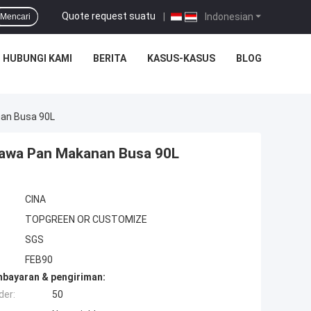
Quote request suatu
|
Indonesian
Mencari
HUBUNGI KAMI
BERITA
KASUS-KASUS
BLOG
an Busa 90L
awa Pan Makanan Busa 90L
CINA
TOPGREEN OR CUSTOMIZE
SGS
FEB90
mbayaran & pengiriman:
der:
50