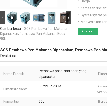
Harga:
Kemasan rincian:
Syarat-syarat p
Menyediakan ke
Gambar besar :
SGS Pembawa Pan Makanan
Kontak
Dipanaskan, Pembawa Pan Makanan Busa
90L
SGS Pembawa Pan Makanan Dipanaskan, Pembawa Pan Ma
Deskripsi
Pembawa panci makanan yang
Nama Produk:
Dimen
dipanaskan
53*33.5*51CM
Carto
Dimensi dalam:
Dimen
Kapasitas:
90L
Berat