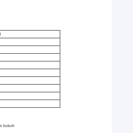
I
an kokoh