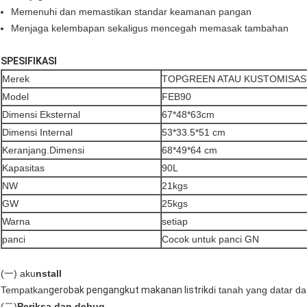
Memenuhi dan memastikan standar keamanan pangan
Menjaga kelembapan sekaligus mencegah memasak tambahan
SPESIFIKASI
Merek
TOPGREEN ATAU KUSTOMISAS
Model
FEB90
Dimensi Eksternal
67*48*63cm
Dimensi Internal
53*33.5*51 cm
Keranjang.Dimensi
68*49*64 cm
Kapasitas
90L
NW
21kgs
GW
25kgs
Warna
setiap
panci
Cocok untuk panci GN
(一) aku
nstall
Tempatkan
gerobak pengangkut makanan listrik
di tanah yang datar d
(二)
Periksa dan debug